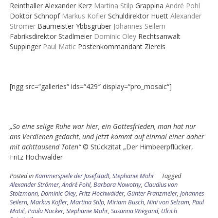
Reinthaller Alexander Kerz
Martina Stilp
Grappina
André Pohl
Doktor Schnopf
Markus Kofler
Schuldirektor Huett
Alexander
Strömer
Baumeister Ybbsgruber
Johannes Seilern
Fabriksdirektor Stadlmeier
Dominic Oley
Rechtsanwalt
Suppinger
Paul Matic
Postenkommandant Ziereis
[ngg src=“galleries“ ids=“429″ display=“pro_mosaic“]
„So eine selige Ruhe war hier, ein Gottesfrieden, man hat nur
ans Verdienen gedacht, und jetzt kommt auf einmal einer daher
mit achttausend Toten“
© Stückzitat „Der Himbeerpflücker,
Fritz Hochwälder
Posted in
Kammerspiele der Josefstadt
,
Stephanie Mohr
Tagged
Alexander Strömer
,
André Pohl
,
Barbara Nowotny
,
Claudius von
Stolzmann
,
Dominic Oley
,
Fritz Hochwälder
,
Günter Franzmeier
,
Johannes
Seilern
,
Markus Kofler
,
Martina Stilp
,
Miriam Busch
,
Nini von Selzam
,
Paul
Matić
,
Paula Nocker
,
Stephanie Mohr
,
Susanna Wiegand
,
Ulrich